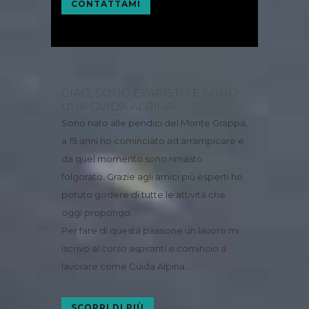
CONTATTAMI
CIAO, SONO EVARISTO E SONO
UNA GUIDA ALPINA!
Sono nato alle pendici del Monte Grappa,
a 19 anni ho cominciato ad arrampicare e
da quel momento sono rimasto
folgorato. Grazie agli amici più esperti ho
potuto godere di tutte le attività che
oggi propongo.
Per fare di questa passione un lavoro mi
iscrivo al corso aspiranti e comincio a
lavorare come Guida Alpina…
SCOPRI DI PIÙ