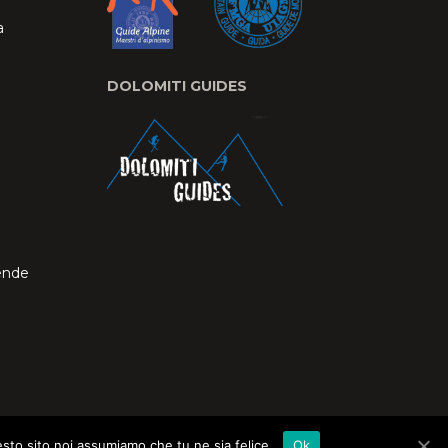
a
DOLOMITI GUIDES
ende
esto sito noi assumiamo che tu ne sia felice.
Ok