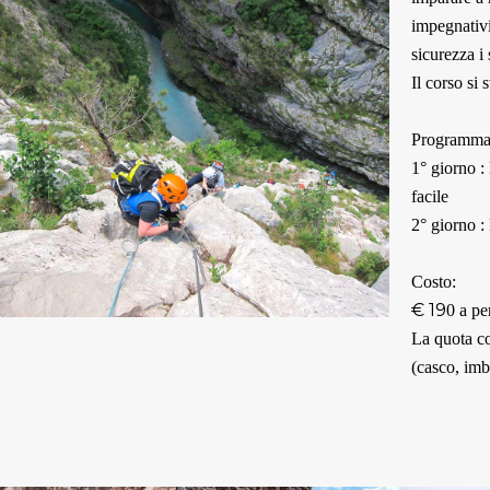
impegnativi
sicurezza i s
Il corso si 
Programma 
1° giorno : 
facile
2° giorno :
Costo:
€ 19
0 a pe
La quota co
(casco, imbr