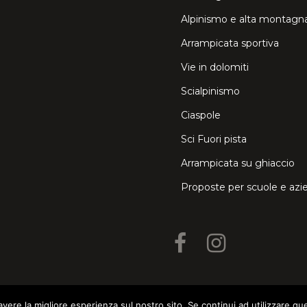
Alpinismo e alta montagn
Arrampicata sportiva
Vie in dolomiti
Scialpinismo
Ciaspole
Sci Fuori pista
Arrampicata su ghiaccio
Proposte per scuole e azi
avere la migliore esperienza sul nostro sito. Se continui ad utilizzare qu